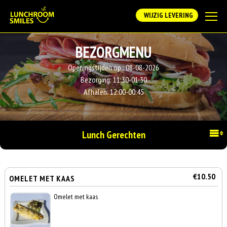
WIJZIG LEVERING
BEZORGMENU
Openingstijden op :
08-08-2026
Bezorging:
11:30-01:30
Afhalen:
12:00-00:45
Lunch Gerechten
€10.50
OMELET MET KAAS
Omelet met kaas