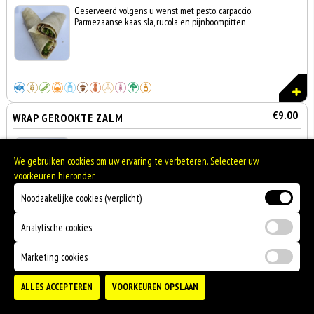
Geserveerd volgens u wenst met pesto, carpaccio,
Parmezaanse kaas, sla, rucola en pijnboompitten
€9.00
WRAP GEROOKTE ZALM
Geserveerd volgens u wenst. Gerookte zalm, heerlijke
roomkaas, sla, komkommer en tomaat
We gebruiken cookies om uw ervaring te verbeteren. Selecteer uw
voorkeuren hieronder
Noodzakelijke cookies (verplicht)
Analytische cookies
Marketing cookies
Turkse Specialiteiten
Totaal
ALLES ACCEPTEREN
VOORKEUREN OPSLAAN
Bezorgen
Afhalen
0
€0,00