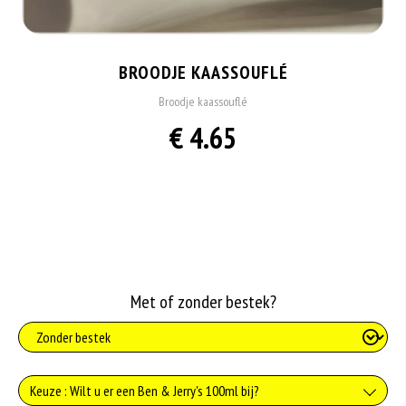
BROODJE KAASSOUFLÉ
Broodje kaassouflé
€ 4.65
Met of zonder bestek?
Keuze : Wilt u er een Ben & Jerry's 100ml bij?