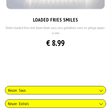
LOADED FRIES SMILES
Smiles loaded fries met boom boom saus, vers gebakken uien en pittige peper-
ui mix
€ 8.99
Keuze : Saus
Geen saus
Keuze : Extra's