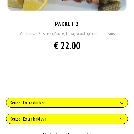
PAKKET 2
Vegatarisch. 20 stuks çiğköfte, 4 lavaş brood , groenten en saus
€ 22.00
Keuze : Extra drinken
Verse jus d'orange
Keuze : Extra baklava
+€3.75
Baklava