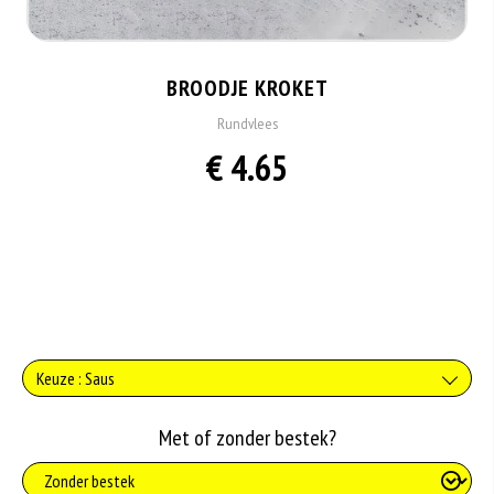
BROODJE KROKET
Rundvlees
€ 4.65
Keuze : Saus
Geen saus
Met of zonder bestek?
+0.00