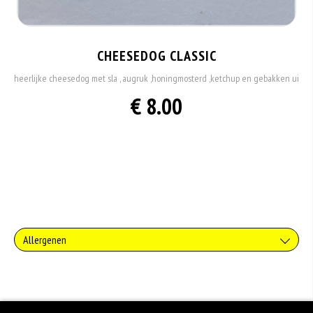
CHEESEDOG CLASSIC
heerlijke cheesedog met sla , augruk ,honingmosterd ,ketchup en gebakken ui
€ 8.00
Allergenen
Gluten is een eiwit dat van nature voorkomt in bepaalde granen. Voorbeelden
van glutenhoudende granen zijn tarwe, kamut, spelt, gerst en rogge. Gluten
geven elasticiteit aan de producten die van het meel gemaakt worden. Hoe
meer gluten het meel bevat, des