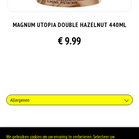
MAGNUM UTOPIA DOUBLE HAZELNUT 440ML
€ 9.99
Allergenen
Soja behoort tot de peulvruchten. Sojabonen zijn rijk aan goed bruikbare
eiwitten. Soja wordt in de voedingsmiddelenindustrie veel gebruikt als
structuurverbeteraar, emulgator en als vulling.
Zuivel past in een gezonde voeding. Koemelk-allergie is echter de meest
We gebruiken cookies om uw ervaring te verbeteren. Selecteer uw
voorkomende voedselallergie.