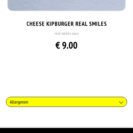
CHEESE KIPBURGER REAL SMILES
real smiles saus
€ 9.00
Allergenen
Gluten is een eiwit dat van nature voorkomt in bepaalde granen. Voorbeelden
van glutenhoudende granen zijn tarwe, kamut, spelt, gerst en rogge. Gluten
geven elasticiteit aan de producten die van het meel gemaakt worden. Hoe
meer gluten het meel bevat, des