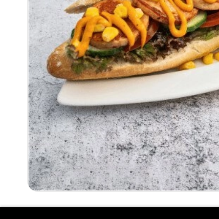
BROODJE KIPGRILLWORST PIKANT