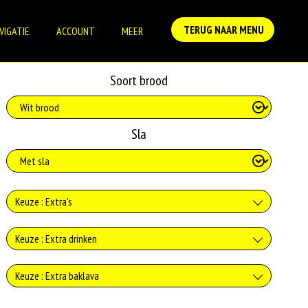
TERUG NAAR MENU
VIGATIE
ACCOUNT
MEER
Soort brood
Sla
Keuze : Extra's
Tomaat
Keuze : Extra drinken
+0.00
Verse jus d'orange
Keuze : Extra baklava
Komkommer
+€3.75