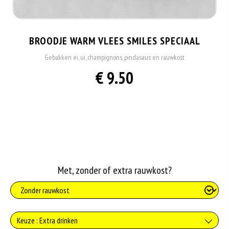
BROODJE WARM VLEES SMILES SPECIAAL
Gebakken ei, ui, champignons, pindasaus en rauwkost
€ 9.50
Met, zonder of extra rauwkost?
Keuze : Extra drinken