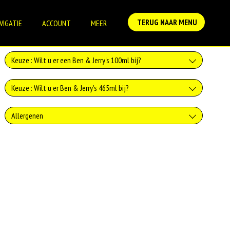
TERUG NAAR MENU
VIGATIE
ACCOUNT
MEER
Keuze : Wilt u er een Ben & Jerry's 100ml bij?
Caramel Chew Chew 100ml
Keuze : Wilt u er Ben & Jerry's 465ml bij?
+€4.99
Caramel Chew Chew 465ml
Allergenen
Chocolate Fudge Brownie 100ml
+€9.99
+€4.99
Zuivel past in een gezonde voeding. Koemelk-allergie is echter de meest
Cookie Dough 465ml
voorkomende voedselallergie.
Strawberry Cheesecake 100ml
+€9.99
+€4.99
Strawberry Cheesecake 465ml
Cookie Dough 100ml
+€9.99
+€4.99
Chocolate Fudge Brownie 465ml
Vanilla Pecan Brittle 100ml