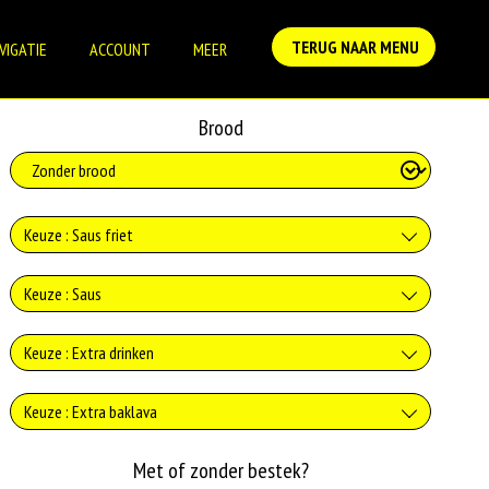
TERUG NAAR MENU
VIGATIE
ACCOUNT
MEER
Brood
Keuze : Saus friet
Ketchup
Keuze : Saus
+0.00
Geen saus
Keuze : Extra drinken
Chilisaus
+0.00
Verse jus d'orange
+0.00
Keuze : Extra baklava
Knoflooksaus
Curry
+€3.75
Baklava
Met of zonder bestek?
+0.00
Coca-Cola 330ml
+0.00