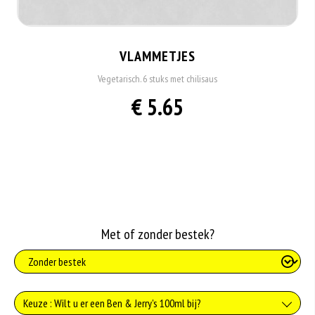
VLAMMETJES
Vegetarisch. 6 stuks met chilisaus
€ 5.65
Met of zonder bestek?
Keuze : Wilt u er een Ben & Jerry's 100ml bij?