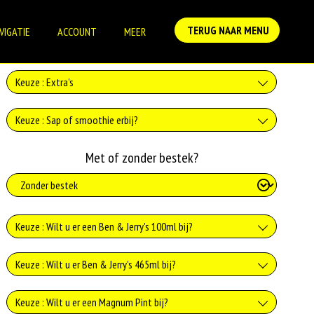
TERUG NAAR MENU
VIGATIE
ACCOUNT
MEER
Keuze : Extra's
Poedersuiker
Keuze : Sap of smoothie erbij?
+€1.00
Sinaasappelsap
Met of zonder bestek?
Stroop
+€3.00
+€1.00
Sinaasappel en aardbeiensap
Keuze : Wilt u er een Ben & Jerry's 100ml bij?
+€4.00
Sinaasappel en bananen sap
Caramel Chew Chew 100ml
Keuze : Wilt u er Ben & Jerry's 465ml bij?
+€4.00
+€4.99
Smiles speciaal multi fruit sap
Caramel Chew Chew 465ml
Keuze : Wilt u er een Magnum Pint bij?
Chocolate Fudge Brownie 100ml