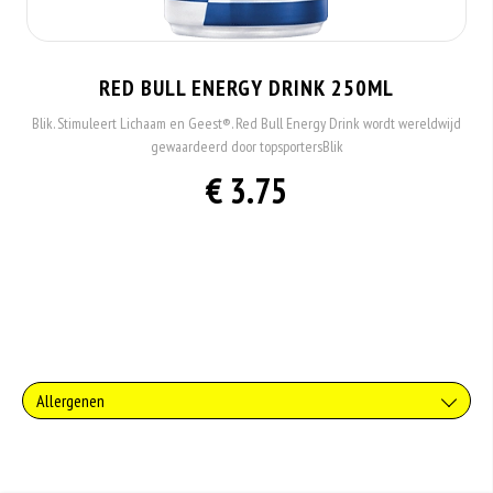
RED BULL ENERGY DRINK 250ML
Blik. Stimuleert Lichaam en Geest®. Red Bull Energy Drink wordt wereldwijd
gewaardeerd door topsportersBlik
€ 3.75
Allergenen
Geen aangegeven allergenen.