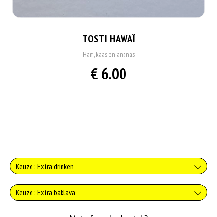
TOSTI HAWAÏ
Ham, kaas en ananas
€ 6.00
Keuze : Extra drinken
Verse jus d'orange
Keuze : Extra baklava
+€3.75
Baklava