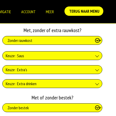
TERUG NAAR MENU
VIGATIE
ACCOUNT
MEER
Met, zonder of extra rauwkost?
Keuze : Saus
Geen saus
Keuze : Extra's
+0.00
Extra kaas
Keuze : Extra drinken
Vegan knoflooksaus
+€1.00
Verse jus d'orange
Met of zonder bestek?
+€1.15
Extra feta kaas
Knoflooksaus
+€3.75
+€1.00
Coca-Cola 330ml
+0.00