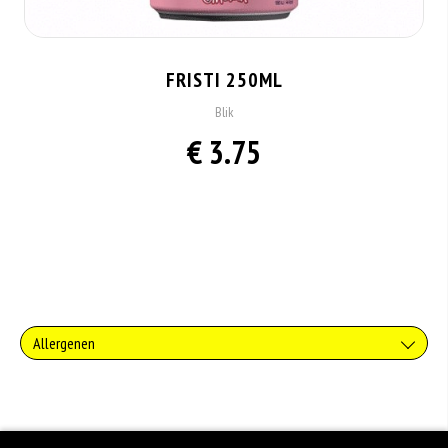
FRISTI 250ML
Blik
€ 3.75
Allergenen
Zuivel past in een gezonde voeding. Koemelk-allergie is echter de meest
voorkomende voedselallergie.