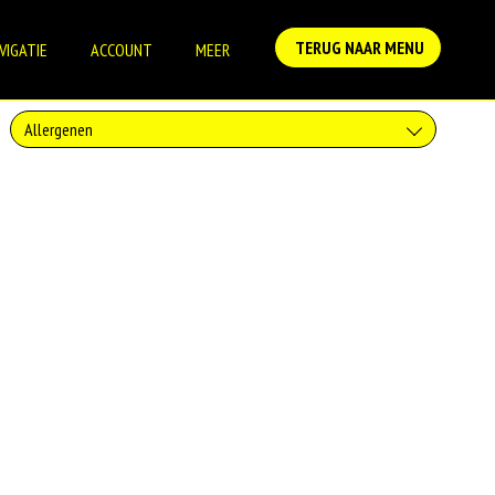
TERUG NAAR MENU
VIGATIE
ACCOUNT
MEER
Allergenen
Soja behoort tot de peulvruchten. Sojabonen zijn rijk aan goed bruikbare
eiwitten. Soja wordt in de voedingsmiddelenindustrie veel gebruikt als
structuurverbeteraar, emulgator en als vulling.
Eieren worden verwerkt in heel veel producten. Kippeneieren zijn de
meest gebruikte soorten eieren. Kippenei-eiwit kan hierbij allergische
reacties veroorzaken.
Zuivel past in een gezonde voeding. Koemelk-allergie is echter de meest
voorkomende voedselallergie.
Er bestaan veel verschillende soorten noten. Noten behoren tot
volwaardige vleesvervangers. Het zijn de vruchten van bomen.