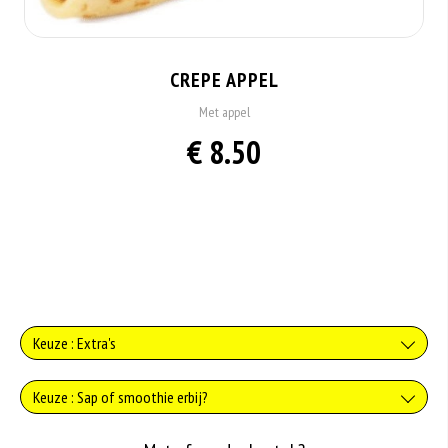
CREPE APPEL
Met appel
€ 8.50
Keuze : Extra's
Extra kaas
Keuze : Sap of smoothie erbij?
+€1.00
Sinaasappelsap