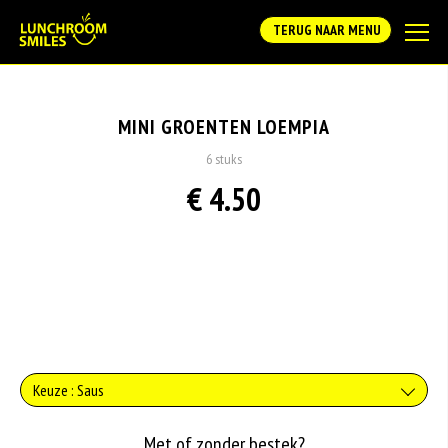
TERUG NAAR MENU
MINI GROENTEN LOEMPIA
6 stuks
€ 4.50
Keuze : Saus
Geen saus
Met of zonder bestek?