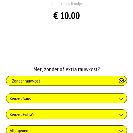
heerlike ufo brrodje
€ 10.00
Met, zonder of extra rauwkost?
Keuze : Saus
Geen saus
Keuze : Extra's
+0.00
geen kaas
Allergenen
Knoflooksaus