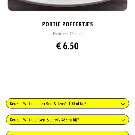
PORTIE POFFERTJES
Portie van 12 stuks
€ 6.50
Keuze : Wilt u er een Ben & Jerry's 100ml bij?
Caramel Chew Chew 100ml
Keuze : Wilt u er Ben & Jerry's 465ml bij?
+€4.99
Caramel Chew Chew 465ml