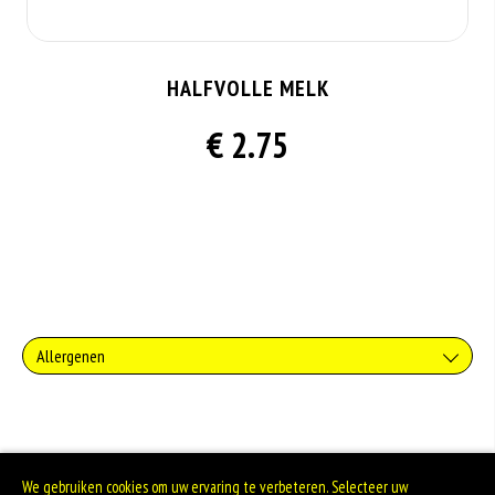
HALFVOLLE MELK
€ 2.75
Allergenen
Zuivel past in een gezonde voeding. Koemelk-allergie is echter de meest
voorkomende voedselallergie.
We gebruiken cookies om uw ervaring te verbeteren. Selecteer uw