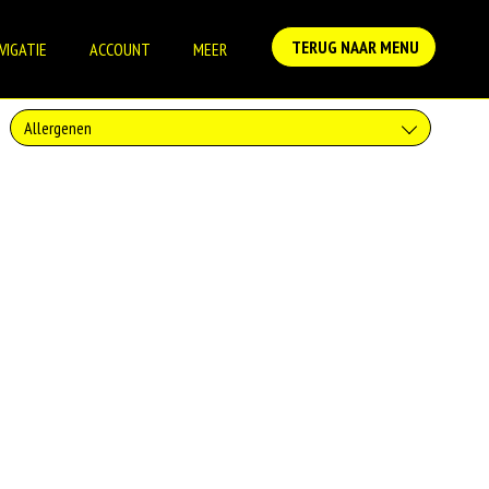
TERUG NAAR MENU
VIGATIE
ACCOUNT
MEER
Allergenen
Gluten is een eiwit dat van nature voorkomt in bepaalde granen.
Voorbeelden van glutenhoudende granen zijn tarwe, kamut, spelt, gerst
en rogge. Gluten geven elasticiteit aan de producten die van het meel
gemaakt worden. Hoe meer gluten het meel bevat, des
Zuivel past in een gezonde voeding. Koemelk-allergie is echter de meest
voorkomende voedselallergie.
Het gebruik van sesamzaad is in de afgelopen jaren sterk
toegenomen.Sesamzaad wordt gebruikt ter verfijning van brood en
gebak en voor het kruiden van gerechten. Ook wordt sesampasta en
sesamolie uit de zaadjes gemaakt.