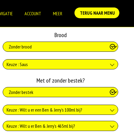
TERUG NAAR MENU
VIGATIE
ACCOUNT
MEER
Brood
Keuze : Saus
Geen saus
Met of zonder bestek?
+0.00
Mayonaise
Keuze : Wilt u er een Ben & Jerry's 100ml bij?
+€1.15
Curry
Caramel Chew Chew 100ml
Keuze : Wilt u er Ben & Jerry's 465ml bij?
+€1.15