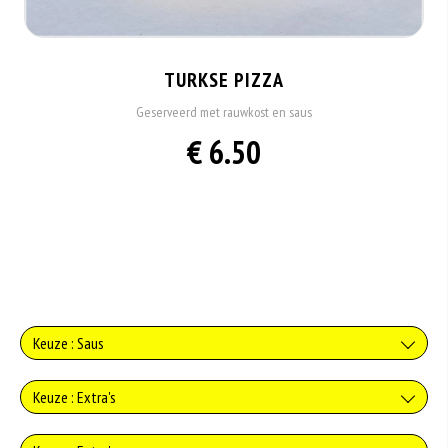
TURKSE PIZZA
Geserveerd met rauwkost en saus
€ 6.50
Keuze : Saus
Geen saus
Keuze : Extra's
+0.00
geen kaas