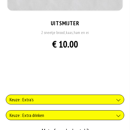
UITSMIJTER
2 sneetje brood, kaas, ham en ei
€ 10.00
Keuze : Extra's
Extra kaas
Keuze : Extra drinken
+€1.00
Verse jus d'orange