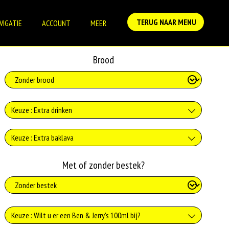
TERUG NAAR MENU
VIGATIE
ACCOUNT
MEER
Brood
Keuze : Extra drinken
Verse jus d'orange
Keuze : Extra baklava
+€3.75
Baklava
Met of zonder bestek?
Coca-Cola 330ml
+€0.70
+€2.95
Coca-Cola zero sugar 330ml
Keuze : Wilt u er een Ben & Jerry's 100ml bij?
+€2.95