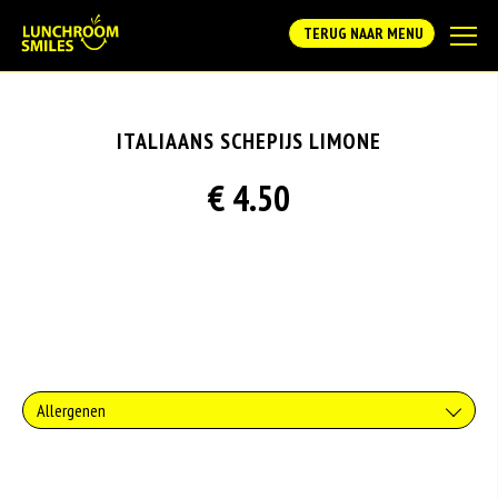
TERUG NAAR MENU
ITALIAANS SCHEPIJS LIMONE
€ 4.50
Allergenen
Soja behoort tot de peulvruchten. Sojabonen zijn rijk aan goed bruikbare
eiwitten. Soja wordt in de voedingsmiddelenindustrie veel gebruikt als
structuurverbeteraar, emulgator en als vulling.