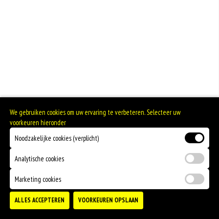
Eieren worden verwerkt in heel veel producten. Kippeneieren zijn de meest
gebruikte soorten eieren. Kippenei-eiwit kan hierbij allergische reacties
veroorzaken.
Er bestaan veel verschillende soorten noten. Noten behoren tot volwaardige
vleesvervangers. Het zijn de vruchten van bomen.
Pinda’s vallen niet onder de categorie noten, maar behoren tot de groep
peulvruchten. Een minimale hoeveelheid pinda kan bij sommige mensen met
een pinda-allergie, al tot zeer ernstige reacties leiden.
We gebruiken cookies om uw ervaring te verbeteren. Selecteer uw
voorkeuren hieronder
Noodzakelijke cookies (verplicht)
Analytische cookies
Marketing cookies
ALLES ACCEPTEREN
VOORKEUREN OPSLAAN
TOEVOEGEN