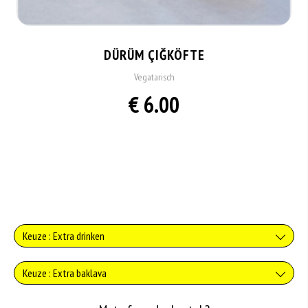
DÜRÜM ÇIĞKÖFTE
Vegatarisch
€ 6.00
Keuze : Extra drinken
Verse jus d'orange
Keuze : Extra baklava
+€3.75
Baklava