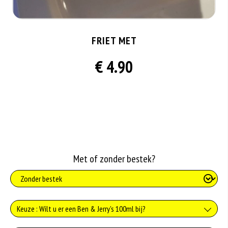
FRIET MET
€ 4.90
Met of zonder bestek?
Keuze : Wilt u er een Ben & Jerry's 100ml bij?