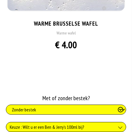
WARME BRUSSELSE WAFEL
Warme wafel
€ 4.00
Met of zonder bestek?
Keuze : Wilt u er een Ben & Jerry's 100ml bij?