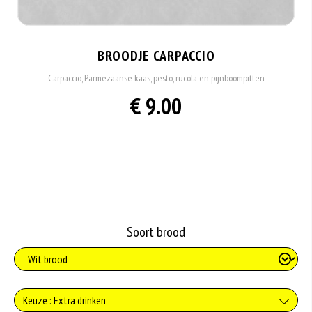
BROODJE CARPACCIO
Carpaccio, Parmezaanse kaas, pesto, rucola en pijnboompitten
€ 9.00
Soort brood
Keuze : Extra drinken