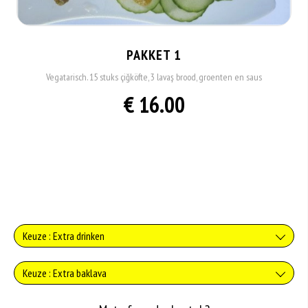
PAKKET 1
Vegatarisch. 15 stuks çiğköfte, 3 lavaş brood, groenten en saus
€ 16.00
Keuze : Extra drinken
Verse jus d'orange
Keuze : Extra baklava
+€3.75
Baklava