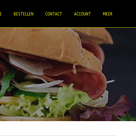
E
BESTELLEN
CONTACT
ACCOUNT
MEER