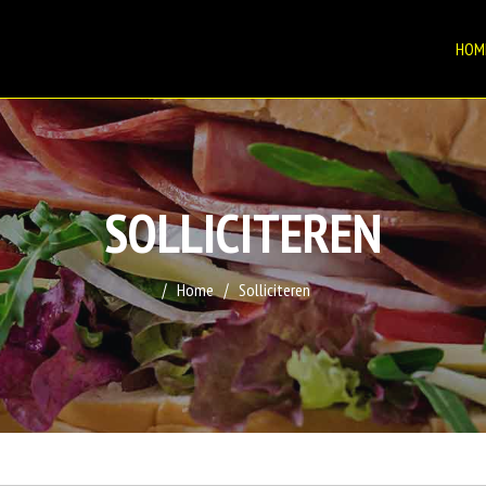
HOM
SOLLICITEREN
Home
Solliciteren