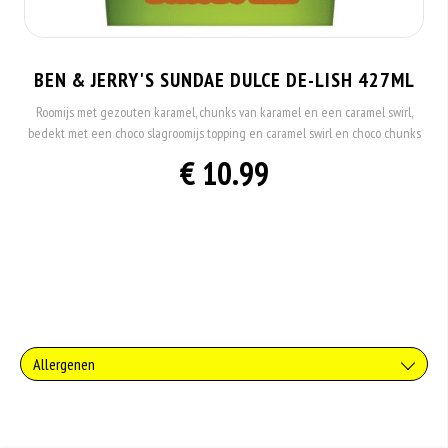
BEN & JERRY'S SUNDAE DULCE DE-LISH 427ML
Roomijs met gezouten karamel, chunks van karamel en een caramel swirl,
bedekt met een choco slagroomijs topping en caramel swirl en choco chunks
€ 10.99
Allergenen
Gluten is een eiwit dat van nature voorkomt in bepaalde granen. Voorbeelden
van glutenhoudende granen zijn tarwe, kamut, spelt, gerst en rogge. Gluten
geven elasticiteit aan de producten die van het meel gemaakt worden. Hoe