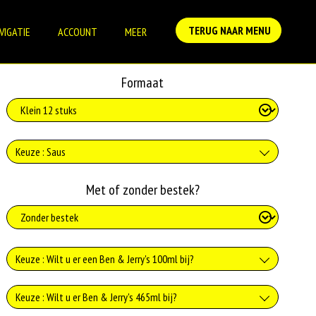
TERUG NAAR MENU
VIGATIE
ACCOUNT
MEER
Formaat
Keuze : Saus
Geen saus
Met of zonder bestek?
+0.00
Mayonaise
Keuze : Wilt u er een Ben & Jerry's 100ml bij?
+€1.15
Curry
Caramel Chew Chew 100ml
Keuze : Wilt u er Ben & Jerry's 465ml bij?
+€1.15