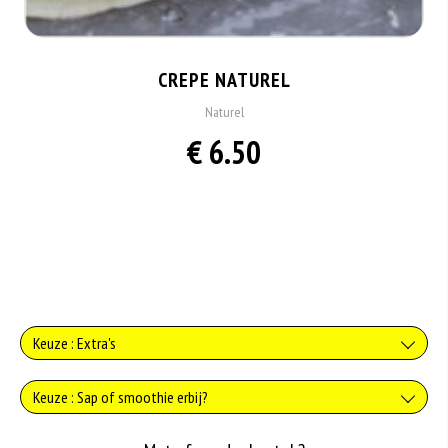
CREPE NATUREL
Naturel
€ 6.50
Keuze : Extra's
Poedersuiker
Keuze : Sap of smoothie erbij?
+€1.00
Sinaasappelsap