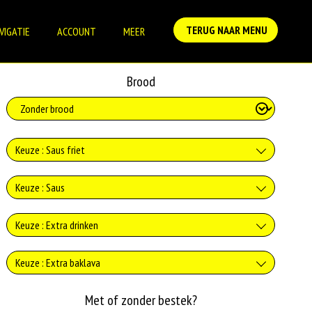
TERUG NAAR MENU
VIGATIE
ACCOUNT
MEER
Brood
Keuze : Saus friet
Ketchup
Keuze : Saus
+0.00
Geen saus
Keuze : Extra drinken
Chilisaus
+0.00
Verse jus d'orange
+0.00
Keuze : Extra baklava
Knoflooksaus
Curry
+€3.75
Baklava
Met of zonder bestek?
+0.00
Coca-Cola 330ml
+0.00