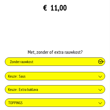
€ 11,00
Met, zonder of extra rauwkost?
Keuze : Saus
Geen saus
Keuze : Extra baklava
+0.00
Baklava
TOPPINGS
Knoflooksaus