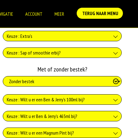
TERUG NAAR MENU
VIGATIE
ACCOUNT
MEER
Keuze : Extra's
Poedersuiker
Keuze : Sap of smoothie erbij?
+€1.00
Sinaasappelsap
Met of zonder bestek?
Stroop
+€3.00
+€1.00
Sinaasappel en aardbeiensap
Keuze : Wilt u er een Ben & Jerry's 100ml bij?
+€4.00
Sinaasappel en bananen sap
Caramel Chew Chew 100ml
Keuze : Wilt u er Ben & Jerry's 465ml bij?
+€4.00
+€4.99
Smiles speciaal multi fruit sap
Caramel Chew Chew 465ml
Keuze : Wilt u er een Magnum Pint bij?
Chocolate Fudge Brownie 100ml