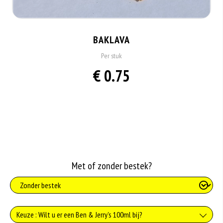
BAKLAVA
Per stuk
€ 0.75
Met of zonder bestek?
Keuze : Wilt u er een Ben & Jerry's 100ml bij?