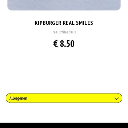
KIPBURGER REAL SMILES
real smiles saus
€ 8.50
Allergenen
Gluten is een eiwit dat van nature voorkomt in bepaalde granen. Voorbeelden
van glutenhoudende granen zijn tarwe, kamut, spelt, gerst en rogge. Gluten
geven elasticiteit aan de producten die van het meel gemaakt worden. Hoe
meer gluten het meel bevat, des