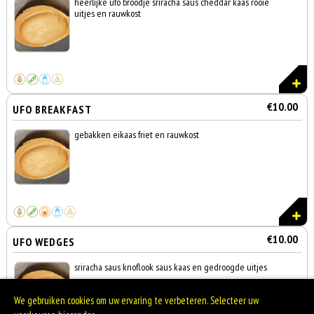
heerlijke ufo broodje sriracha saus cheddar kaas rooie
uitjes en rauwkost
€10.00
UFO BREAKFAST
gebakken eikaas friet en rauwkost
€10.00
UFO WEDGES
sriracha saus knoflook saus kaas en gedroogde uitjes
We gebruiken cookies om uw ervaring te verbeteren. Selecteer uw