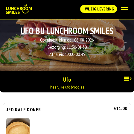
WIJZIG LEVERING
UFO BIJ LUNCHROOM SMILES
Openingstijden op :
06-08-2026
Bezorging:
11:30-01:30
Afhalen:
12:00-00:45
Ufo
heerlijke ufo broodjes
€11.00
UFO KALF DONER