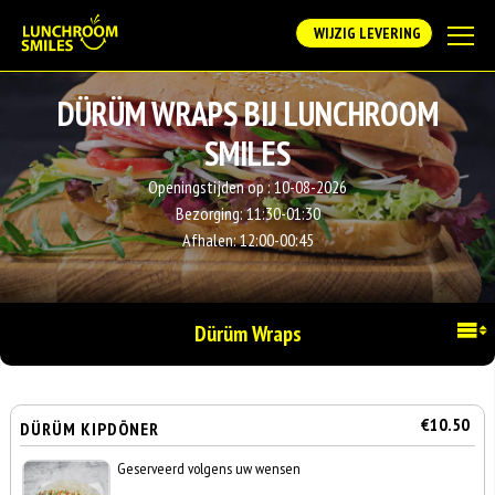
WIJZIG LEVERING
DÜRÜM WRAPS BIJ LUNCHROOM
SMILES
Openingstijden op :
10-08-2026
Bezorging:
11:30-01:30
Afhalen:
12:00-00:45
Dürüm Wraps
€10.50
DÜRÜM KIPDÖNER
Geserveerd volgens uw wensen