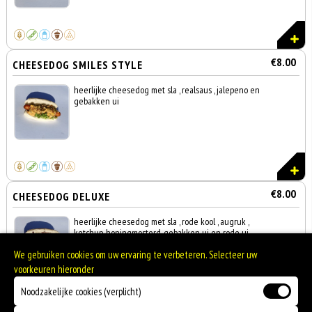
€8.00
CHEESEDOG SMILES STYLE
heerlijke cheesedog met sla , realsaus , jalepeno en
gebakken ui
€8.00
CHEESEDOG DELUXE
heerlijke cheesedog met sla , rode kool , augruk ,
ketchup, honingmosterd, gebakken ui en rode ui
We gebruiken cookies om uw ervaring te verbeteren. Selecteer uw
voorkeuren hieronder
Noodzakelijke cookies (verplicht)