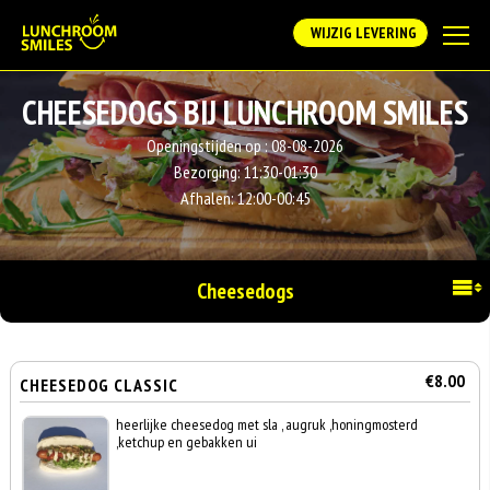
WIJZIG LEVERING
CHEESEDOGS BIJ LUNCHROOM SMILES
Openingstijden op :
08-08-2026
Bezorging:
11:30-01:30
Afhalen:
12:00-00:45
Cheesedogs
€8.00
CHEESEDOG CLASSIC
heerlijke cheesedog met sla , augruk ,honingmosterd
,ketchup en gebakken ui