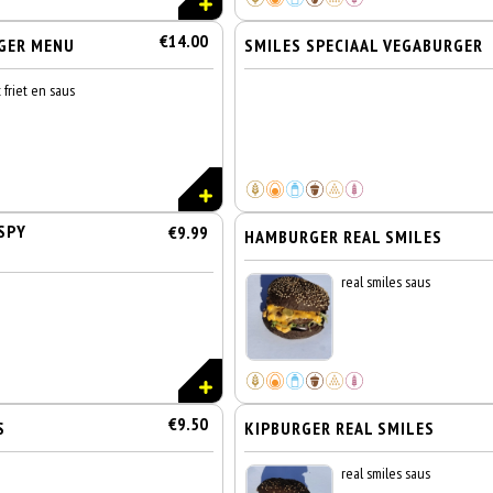
€14.00
GER MENU
SMILES SPECIAAL VEGABURGER
friet en saus
SPY
€9.99
HAMBURGER REAL SMILES
real smiles saus
€9.50
S
KIPBURGER REAL SMILES
real smiles saus