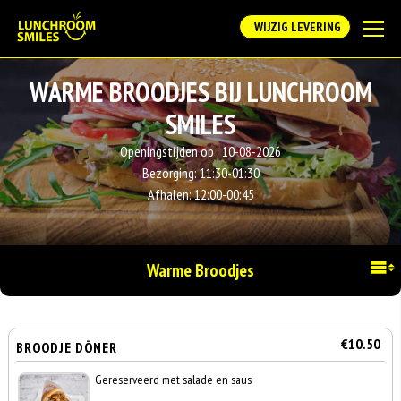
WIJZIG LEVERING
WARME BROODJES BIJ LUNCHROOM
SMILES
Openingstijden op :
10-08-2026
Bezorging:
11:30-01:30
Afhalen:
12:00-00:45
Warme Broodjes
€10.50
BROODJE DÖNER
Gereserveerd met salade en saus