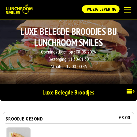
WIJZIG LEVERING
LUXE BELEGDE BROODJES BIJ
LUNCHROOM SMILES
Openingstijden op :
08-08-2026
Bezorging:
11:30-01:30
Afhalen:
12:00-00:45
Luxe Belegde Broodjes
€8.00
BROODJE GEZOND